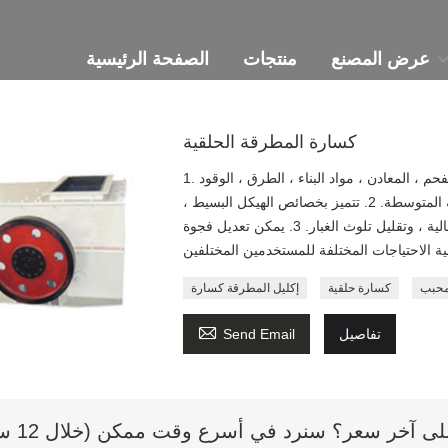
عرض المصنع
منتجات
الصفحة الرئيسية
كسارة المطرقة الحلقية
1. كسارة المطرقة الحلقية مناسبة للمناجم ، الأسمنت ، الفحم ، المعادن ، مواد البناء ، الطرق ، الوقود
وغيرها من الأقسام للتكسير الدقيق للمواد الهشة والصلابة المتوسطة. 2. تتميز بخصائص الهيكل البسيط ،
والتفتت الكبير ، وانخفاض مستوى الضجيج ، وكفاءة الإنتاج العالية ، وتقليل تلوث الغبار. 3. يمكن تعديل فجوة
محبب
كسارة حلقية
إكليل المطرقة كسارة

تفاصيل
Send Email
 آخر سعر؟ سنرد في أسرع وقت ممكن (خلال 12 ساعة)