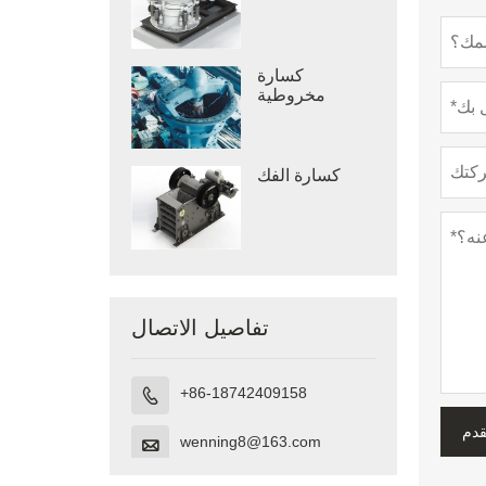
كسارة
مخروطية
كسارة الفك
تفاصيل الاتصال
+86-18742409158

قدم
wenning8@163.com
