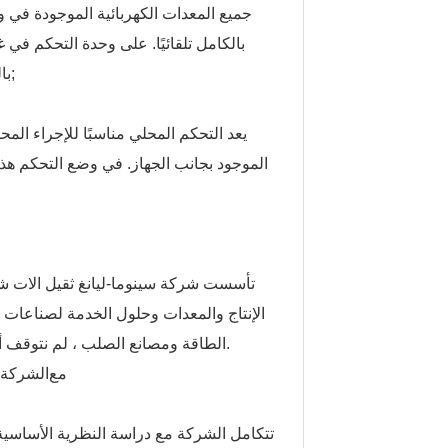
جميع المعدات الكهربائية الموجودة في وح
بالكامل تلقائيًا. على وحدة التحكم في 
بالضغط على الزر.&نبسب; &نبسب; &نبسب; &نبسب; &نبسب; &نبسب;
يعد التحكم المحلي مناسبًا للإجراء المح
الموجود بجانب الجهاز. في وضع التحكم هذا ،
الإنتاج والمعدات وحلول الخدمة لصناعات ا
الطاقة ومصانع الصلب ، لم نتوقف أبدًا عن تحسين الإنتاجية وخفض التكاليف وتقليل التأثير البيئي للعمليات.
مع
تغطي مساحة 530mu ، الشركة مجه
تتكامل الشركة مع دراسة النظرية الأساسية ،