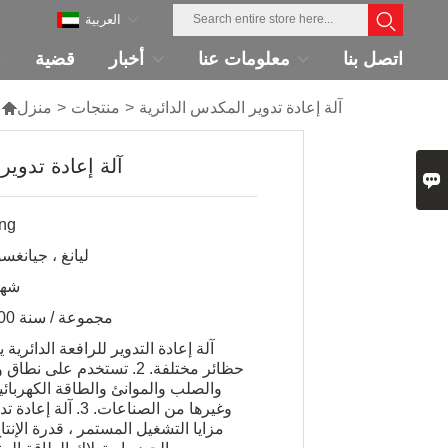
العربية
اتصل بنا
معلومات عنا
أخبار
قضية
آلة إعادة تدوير المكدس الدائرية
>
منتجات
>
منزل

آلة إعادة تدوير

ng
ليانغ ، جيانغس
6-7 ش
200 مجموعة / سنة
حظائر مختلفة. 2. تستخدم عل
والصلب والموانئ والطاقة الكهربائي
وغيرها من الصناعات. 3
مزايا التشغيل المستمر ، قدرة الإنتاج