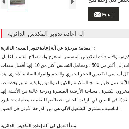

Email
آلة إعادة تدوير المكدس الدائرية
مقدمة موجزة عن آلة إعادة تدوير المعبئ الدائرية ：
كديس والاستعادة للتكديس المستمر المتعرج واستصلاح القسم الكامل.
يمكن أن يصل رقم طبقة التكديس للمعدات إلى أكثر من 500 ، ومعامل التجانس أكثر من 10. إنها أفضل معدات
شكل أساسي لتكديس الحجر الجيري والفحم والمواد السائبة الأخرى. هذا
لآلة بدون طيار ودمج الماكينة والكهرباء والهيدروليكية. تتميز بخصائص
مخزون الكبيرة ، مساحة الأرضية الصغيرة ودرجة عالية من الأتمتة. إنها
قدمًا في الصين في الوقت الحالي. خصائصها التقنية ، معلمات حظيرة
الماشية ومستوى التشغيل الآلي هي من الدرجة الأولى في الصين.
مبدأ العمل في آلة إعادة التكديس الدائرية: