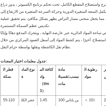
رج واستصلاح المقطع الكامل. تحت تحكم برنامج الكمبيوتر ، يدور ذراع
يكمل السعة المتغيرة الدورية وحركة السرعة المتغيرة من الارتفاع إلى
 مما يجعل منحنى مسار التراص يظهر بشكل مكافئ. يتم تحقيق عملية
تكديس عظم السمكة المستمرة.
احة المواد الدائرية عبر عارضة النهاية ، ويتحرك المدفع ذهابًا وإيابًا
تصلاح. أخيرًا ، يتم كشط المواد إلى أسفل العمود المركزي من خلال
نظام نقل الكاشطة ونقلها بواسطة حزام النقل.
جدول معلمات اختيار المعدات:
ر
رطوبة ال
مادة
كثافة الم
نوع الماد
قطر ال
مواد
&نبسب;تقسي
واد
ة
سكة
مات
（t/m
3）
2
＜ 10٪
100 ين ياباني
1.45
حجر الكل
55-110