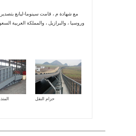
مع شهادة م ، قامت سينوما-ليانغ بتصدير من
وروسيا ، والبرازيل ، والمملكة العربية السعود
حزام النقل
المتذ