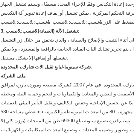
دة إعادة التكديس وفقًا للإجراء المحدد مسبقًا ، وسيتم تشغيل الجهاز
غرفة التحكم المركزية ، يمكن تشغيل أو إيقاف إعادة تدوير آلة التكديس
3. تشغيل الآلة (الصيانة)&نبسب;&نبسب;
لي أثناء التثبيت والإصلاح والصيانة ، والذي يتحقق من خلال زر التشغيل
 يتم تحرير تشابك آليات القيادة الخاصة بالرافعة والمسترد ، ولا يمكن
تشغيلها أو إيقافها إلا بشكل مستقل.
شركة سينوما-ليانغ ثقيل الات شارك.، المحدودة.
ملف الشركة
تأسست شركة سينوما-ليانغ ثقيل الات شارك.، المحدودة. في عام 2007. كشركة مصنعة وموردة بارزة لمرافق
لأسمنت والتعدين والمعادن والكيماويات والفحم وحماية البيئة ومحطة
زة بـ 80 من المعدات المتوسطة والكبيرة
&نبسب;قدرة تصنيع سنوية تبلغ 69300 طن من المنتجات (بوزن كلي).
 وتطوير وتصميم المعدات ، وتصنيع المعدات الميكانيكية والكهربائية ،