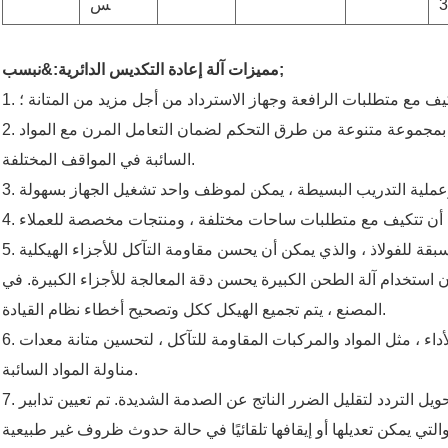
س
مميزات آلة إعادة التكديس الدائرية:&نبسب;
لتكيف مع متطلبات الرافعة وجهاز الاسترداد من أجل مزيد من المتانة ؛
2. إن معدات مناولة المواد السائبة مُجهزة بمجموعة متنوعة من طرق التحكم لضمان التعامل المرن مع المواد
السائبة في المواقف المختلفة.
5. تمتلك سينوماري خط إنتاج للمعالجة المسبقة للفولاذ ، والذي يمكن أن يحسن مقاومة التآكل للأجزاء الهيكلية
ن استخدام آلة الطحن الكبيرة يحسن دقة المعالجة للأجزاء الكبيرة. في
المصنع ، يتم تجميع الهيكل ككل وتصحيح أخطاء نظام القيادة.
6. تستخدم سينومالي مواد جديدة عالية الأداء ، مثل المواد والمركبات المقاومة للتآكل ، لتحسين متانة معدات
مناولة المواد السائبة.
7. تم اعتماد التحكم في البداية الناعمة وتحويل التردد لتقليل الضرر الناتج عن الصدمة الشديدة. تم تعيين تدابير