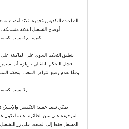
آلة إعادة التكديس مُجهزة بثلاثة أوضاع تشغ
أوضاع التشغيل الثلاثة متشابكة ،
&نبسب;&نبسب;&نبسب;&نبسب;&نبسب;&نبسب;&نبسب;&نبسب;&نبسب;&نبسب;&نبسب;
ينطبق التحكم اليدوي على الماكينة عل
فشل التحكم التلقائي ، ويلزم أن تستمر 
وفقًا لعدم وضع التراص المحدد. يتحكم المش
&نبسب;&نبسب;&نبسب;&نبسب;&نبسب;&نبسب;&نبسب;&نبسب;&نبسب;&نبسب;
يمكن تنفيذ عملية التكديس والإصلاح 
الموجودة على متن الطائرة. عندما تكون غرفة
المشغل فقط إلى الضغط على زر التشغيل الت